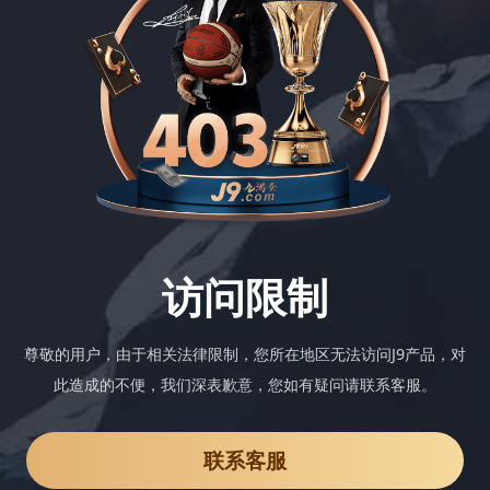
访问限制
尊敬的用户，由于相关法律限制，您所在地区无法访问J9产品，对
此造成的不便，我们深表歉意，您如有疑问请联系客服。
联系客服